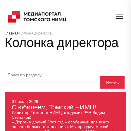
Главная
Колонка директора
Колонка директора
Искать
01 июля 2026
С юбилеем, Томский НИМЦ!
Директор Томского НИМЦ, академик РАН Вадим
Степанов:
– Дорогие друзья! Этот год – особенный для всего
нашего большого коллектива. Мы празднуем свой